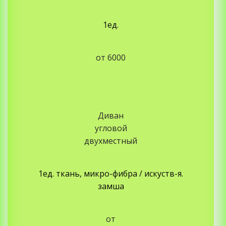
1ед.
от 6000
Диван
угловой
двухместный
1ед. ткань, микро-фибра / искуств-я.
замша
от