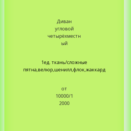
Диван
угловой
четырёхместн
ый
1ед. ткань/сложные
пятна,велюр,шенилл,флок,жаккард
от
10000/1
2000