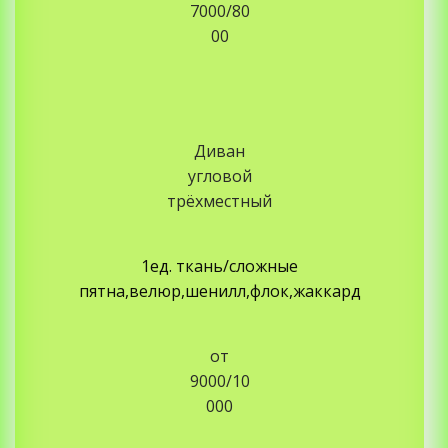
7000/80
00
Диван
угловой
трёхместный
1ед. ткань/
сложные
пятна,велюр,шенилл,флок,жаккард
от
9000/10
000